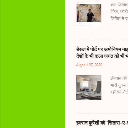
कल जितिश 
पेंटिंग, फो
जितिश ने ए
भारतीय कलाक
कला बाजार क
और जिनके 
कलाकृतियों
बेरूत में पोर्ट पर अमोनियम नाइट
कीमत मिलती 
देशों के भी कला जगत को भी भा
बेल्जियम में
August 07, 2020
रहने और का
क...
लेबनान की 
भारी नुकसान
वहाँ की ऑर
जगत का ही न
गैलरीज उक्त
नुकसान हुआ
अधिकारी व 
इमरान कुरैशी को 'सितारा-ए-
पाना तक अस