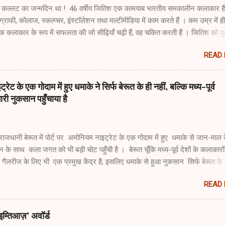
कल्लट का जन्मदिन था ! 46 वर्षीय जितिश एक कामयाब भारतीय समकालीन कलाकार हैं
टोग्राफी, कोलाज, स्कल्प्चर, इंस्टॉलेशन तथा मल्टीमीडिया में काम करते हैं । कम उम्र में ही
क कलाकार के रूप में सफलता की जो सीढ़ियाँ चढ़ी हैं, वह चकित करती हैं । जितिश को यु
ारों के उस 'क्लब' के सदस्य के रूप में देखा/पहचाना जाता है, जो अपेक्षाकृत कम उम्र में
READ
े चहेते बन गए और जिस क्लब में सुबोध गुप्ता, अतुल डोडिया, टीवी संतोष, रकीब शॉ आदि ह
लिए देश/विदेश की ऑर्ट गैलरीज दिन/रात एक किए रहती हैं, और जिसकी बदौलत इनकी
 को मकबूल फिदा हुसेन, सैयद हैदर रज़ा, फ्रांसिस सूज़ा, रामकुमार आदि की कलाकृतियों स
्रेट के एक गोदाम में हुए धमाके ने सिर्फ बेरूत के ही नहीं, बल्कि मध्य-पूर्व
है । भारत में नई दिल्ली की नेचर मोर्ते तथा मुंबई की चमौल्ड प्रेस्कॉट रोड गैलरी; फ्रांस
री नुकसान पहुँचाया है
 गैलरी डेनियल टेम्प्लोन तथा बर्लिन में अर्न्ड गैलरी जितिश के काम की मार्केटिंग करती हैं । म
म करने वाले जितिश इंडिया फाउंडेशन फॉर द ऑर्ट्स के ट्रस्टी हैं । 2014 में आयोजित 
राजधानी बेरूत में पोर्ट पर अमोनियम नाइट्रेट के एक गोदाम में हुए धमाके से जान-माल 
 के साथ कला जगत को भी बड़ी चोट पहुँची है । बेरूत चूँकि मध्य-पूर्व देशों के कलाकारो
्ट गैलरीज के लिए भी एक प्रमुख केंद्र है, इसलिए धमाके से हुआ नुकसान सिर्फ बेरूत क
हीं, बल्कि मध्य-पूर्व देशों के कला जगत का भी नुकसान है । बेरूत के कई म्यूजियम्स त
READ
 धमाके की चपेट में आई हैं, और उनकी इमारतों के साथ-साथ महत्त्वपूर्ण कलाकृतियों को
 है । पोर्ट के नजदीक स्थित गैलरीज तो पूरी तरह तहस-नहस हो गई हैं । कुछेक गैलर
कर्मचारी बुरी तरह घायल होने के कारण अस्पताल में हैं, और इस वजह से उनके लिए यह 
इम्तिआज़' अवॉर्ड
ंभव हुआ है कि बचा क्या है और उसे कैसे सहेजा जा सकता है । बेरूत के सांस्कृतिक ज