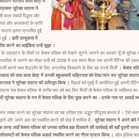
कालीन भारतीय कला क्षेत्र में
ित्रकार सुरेखा सदाना ने
 कला संबंधी विद्धता और
रियता और कलाकारों के प्रति
दाना इतना प्रभावित हुईं
 हुईं ।
इसी उत्सुकता में
पित करने का आईडिया उन्हें सूझा ।
ों के उद्घाटन के मौकों पर केशव मलिक को देखने-सुनने-जानने का अवसर यूँ तो सुरेखा 
न नजदीक से जानने का मौका उन्हें वर्ष 2008 में उस समय मिला जब अपनी पेंटिंग्स की एक
हें राजी करने तथा कैट्लॉग के लिए अग्रलेख लिखवाने के लिए वह उनसे मिलीं ।
केशव मल
यापकता को तथा कला क्षेत्र में उनकी बहुआयामी सक्रियता को देख/जान कर सुरेखा सदाना
ी सरलता ने सुरेखा सदाना को अभिभूत किया ।
पिछले वर्ष मुंबई में आयोजित हुई अपनी पेंटिंग
 सदाना जब केशव मलिक से करीब चार वर्ष बाद फिर मिलीं तो केशव मलिक के व्यक्तित्व का
भी सुरेखा सदाना के मन में केशव मलिक के लिए कुछ करने का - उनके नाम पर अवार्ड स्
ार व्यक्त करने का सुरेखा सदाना का यह तरीका एक अद्भुत परिदृश्य बनाता है । ऐसे समय 
ने और अपने आप को स्थापित करने की होड़ में शामिल है -
सुरेखा सदाना ने अपने बारे में
 एक तरफ जहाँ केशव मलिक को उनका वाजिब हक़ दिलवाने की कार्यवाई की वहाँ दूसरी त
्स सोसायटी को केशव मलिक अवार्ड स्थापित करने का गौरव प्रदान किया ।
ऑल इंडिया फा