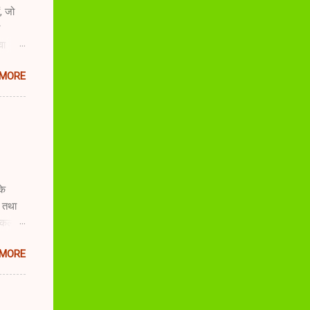
, जो
वा
 ही
 MORE
ैं -
े ऊँची
 व
ुंबई में
हुए
के
ं तथा
े कला
था ऑर्ट
 MORE
ीज के
देख
ीवन का