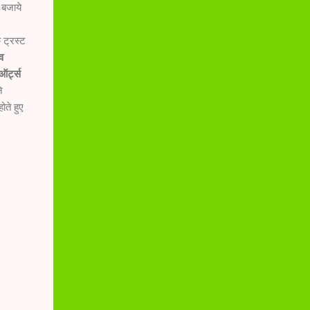
 बजाये
 ट्रस्ट
व
ऑर्ट्स
े
ते हुए