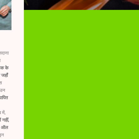
सदाना
ल
िक के
 जहाँ
्स
 उन
थापित
में,
 नहीं,
रफ ऑल
इन