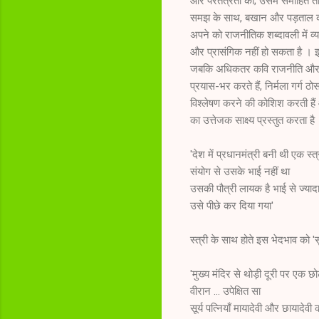
और परतंत्रता की; उसमें समाहित त
समझ के साथ, बखान और पड़ताल की है
अपने को राजनीतिक शब्दावली में व
और प्रासंगिक नहीं हो सकता है । इस 
जबकि अधिकतर कवि राजनीति और राजन
प्रयास-भर करते हैं, निर्मला गर्ग 
विश्लेषण करने की कोशिश करती ह
का उत्तेजक साक्ष्य प्रस्तुत करता है । ज
'देश में प्रधानमंत्री बनी थी एक स्त्
संयोग से उसके भाई नहीं था
उसकी पौत्री लायक है भाई से ज्याद
उसे पीछे कर दिया गया'
स्त्री के साथ होते इस भेदभाव को 'सूर
'मुख्य मंदिर से थोड़ी दूरी पर एक छोट
वीरान … उपेक्षित सा
सूर्य पत्नियाँ मायादेवी और छायादेवी 