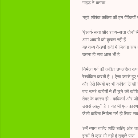
गाइड ने बताया'
'सूर्य' शीर्षक कविता की इन पँक्तियों
'ऐश्वर्य-सत्ता और राज्य-सत्ता दोनों
आम आदमी को कुचल रही हैं
यह तथ्य तेरहवीं सदी में जितना सच
उतना ही सच आज भी है'
निर्मला गर्ग की कविता उपलक्षित र
रेखांकित करती है । ऐसा करते हुए
और ऐसे विषयों पर भी कविता लिखी ह
बाद उभरे कवियों ने ही छूने की को
तेवर के कारण ही - कविकर्म और जीने
उससे अछूती है । यह भी एक कारण है
जैसी कविता निर्मला गर्ग ही लिख सकती
'हमें न्याय चाहिए शांति चाहिए और 
इनमें से कुछ भी नहीं है तुम्हारे पास