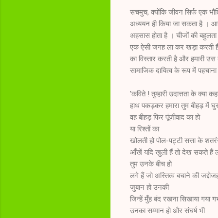
सचमुच, क्योंकि जीवन सिर्फ एक भौत
अध्ययन ही किया जा सकता है । आज
अहसास होता है । चीजों की बहुलता हमे
एक ऐसी जगह ला कर खड़ा करती है जि
का विस्तार करती है और हमारी उस 
सामाजिक दायित्व के रूप में पहचाना
'कविते ! तुम्हारी उदात्तता के क्या कह
हाथ पकड़कर हमारा तुम बीहड़ में घु
वह बीहड़ फिर पूंजीवाद का हो
या रिश्तों का
खोलती हो पोल-पट्टी सत्ता के शतर
आँखें यदि खुली हैं तो देख सकते हैं 
तुम उनके बीच हो
लगे हैं जो अस्तित्व बचाने की जद्दोजह
जुबान हो उनकी
जिन्हें मुँह बंद रखना सिखाया गया गर्
उनका सम्मान हो और संघर्ष भी