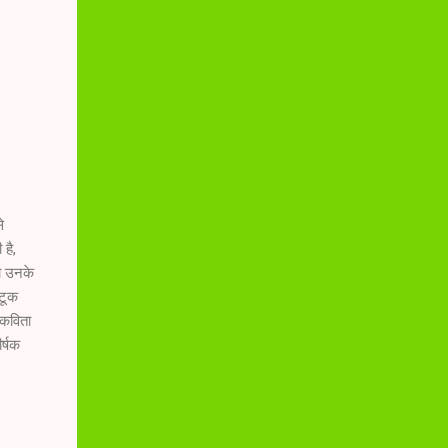
े
है,
या उनके
-टूक
 कविता
र्षक