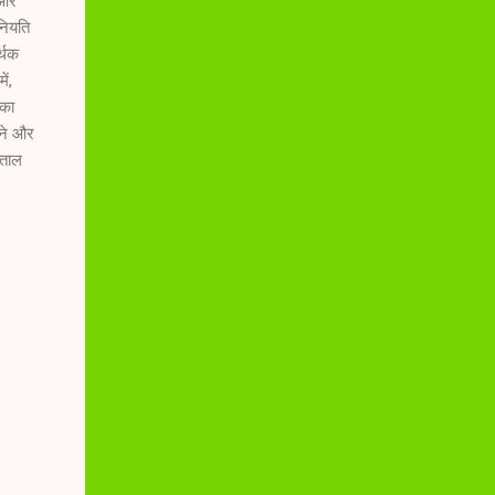
 और
नियति
्थक
ें,
 का
झने और
ड़ताल