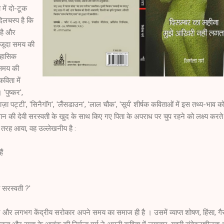
में दो-टूक
दिलचस्प है कि
 है और
मौजूदा समय की
तिहासिक
 समय की
विता में
पुष्कर',
ग़ाज़ा पट्टी', 'सिनैगॉग', 'लैंसडाउन', 'लाल चौक', 'सूर्य' शीर्षक कविताओं में इस तथ्य-भाव क
ज्ञान की देवी सरस्वती के खुद के साथ किए गए पिता के अपराध पर चुप रहने को लक्ष्य करते 
तरह आया, वह उल्लेखनीय है :
ैं
या सरस्वती ?'
ष्ट और लगभग केंद्रीय सरोकार अपने समय का समाज ही है । उसमें व्याप्त शोषण, हिंसा, गै