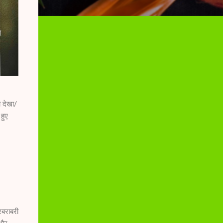
ो देखा/
हुए
रबराबरी