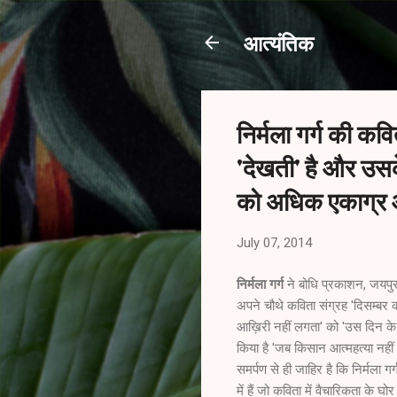
आत्यंतिक
निर्मला गर्ग की कवि
'देखती' है और उसक
को अधिक एकाग्र औ
July 07, 2014
निर्मला गर्ग
ने बोधि प्रकाशन, जयपु
अपने चौथे कविता संग्रह 'दिसम्बर क
आख़िरी नहीं लगता' को 'उस दिन के 
किया है 'जब किसान आत्महत्या नहीं 
समर्पण से ही जाहिर है कि निर्मला गर
में हैं जो कविता में वैचारिकता के घोर